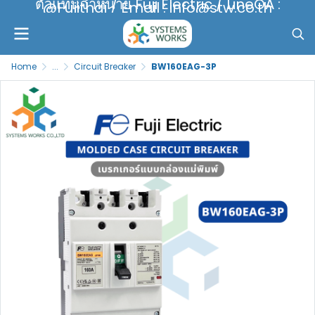
ตัวแทนจำหน่าย Fuji Electric / LineOA :
@Fujithai / Email : info@stw.co.th
Home
...
Circuit Breaker
BW160EAG-3P