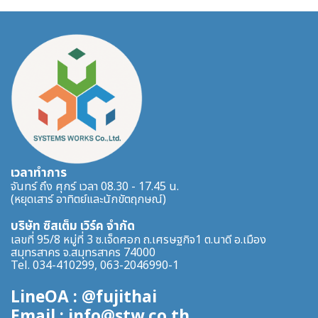
เวลาทำการ
จันทร์ ถึง ศุกร์ เวลา 08.30 - 17.45 น.
(หยุดเสาร์ อาทิตย์และนักขัตฤกษณ์)
บริษัท ซิสเต็ม เวิร์ค จำกัด
เลขที่ 95/8 หมู่ที่ 3 ซ.เจ็ดศอก ถ.เศรษฐกิจ1 ต.นาดี อ.เมือง
สมุทรสาคร จ.สมุทรสาคร 74000
Tel. 034-410299, 063-2046990-1
LineOA : @fujithai
Email : info@stw.co.th