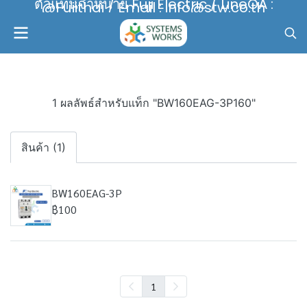
ตัวแทนจำหน่าย Fuji Electric / LineOA :
@Fujithai / Email : info@stw.co.th
1 ผลลัพธ์สำหรับแท็ก "BW160EAG-3P160"
สินค้า (1)
BW160EAG-3P
฿100
1