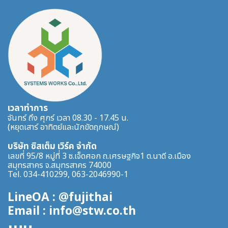
เวลาทำการ
จันทร์ ถึง ศุกร์ เวลา 08.30 - 17.45 น.
(หยุดเสาร์ อาทิตย์และนักขัตฤกษณ์)
บริษัท ซิสเต็ม เวิร์ค จำกัด
เลขที่ 95/8 หมู่ที่ 3 ซ.เจ็ดศอก ถ.เศรษฐกิจ1 ต.นาดี อ.เมือง
สมุทรสาคร จ.สมุทรสาคร 74000
Tel. 034-410299, 063-2046990-1
LineOA : @fujithai
Email : info@stw.co.th