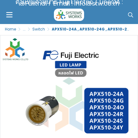
ตัวแทนจำหน่าย Fuji Electric / LineOA :
@Fujithai / Email : info@stw.co.th
Home
...
Switch
APX510-24A , APX510-24G , APX510-24O , APX510-24R , APX510-24S , APX510-24Y