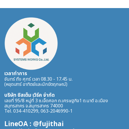
เวลาทำการ
จันทร์ ถึง ศุกร์ เวลา 08.30 - 17.45 น.
(หยุดเสาร์ อาทิตย์และนักขัตฤกษณ์)
บริษัท ซิสเต็ม เวิร์ค จำกัด
เลขที่ 95/8 หมู่ที่ 3 ซ.เจ็ดศอก ถ.เศรษฐกิจ1 ต.นาดี อ.เมือง
สมุทรสาคร จ.สมุทรสาคร 74000
Tel. 034-410299, 063-2046990-1
LineOA : @fujithai