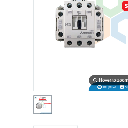
⚲
Hover to zoo