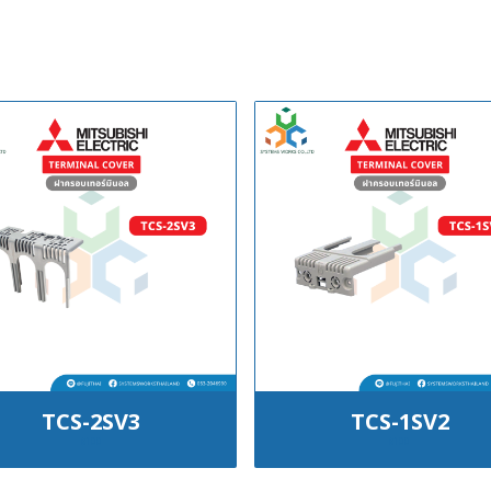
TCS-2SV3
TCS-1SV2
฿100
฿100