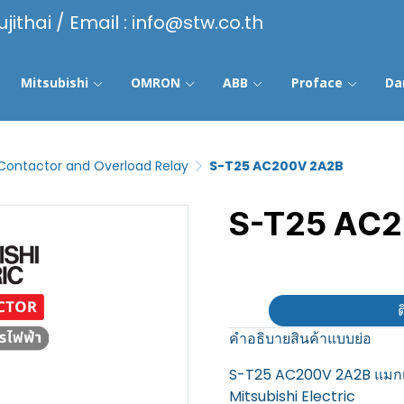
ujithai / Email : info@stw.co.th
Mitsubishi
OMRON
ABB
Proface
Da
Contactor and Overload Relay
S-T25 AC200V 2A2B
S-T25 AC
฿100
ต
คำอธิบายสินค้าแบบย่อ
S-T25 AC200V 2A2B แมกเน
Mitsubishi Electric