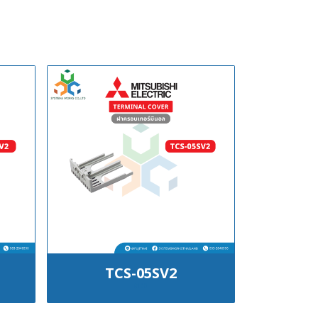
TCS-05SV2
฿100