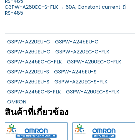
RS-485
G3PW-A260EC-S-FLK → 60A, Constant current, มี
RS-485
G3PW-A220EU-C
G3PW-A245EU-C
G3PW-A260EU-C
G3PW-A220EC-C-FLK
G3PW-A245EC-C-FLK
G3PW-A260EC-C-FLK
G3PW-A220EU-S
G3PW-A245EU-S
G3PW-A260EU-S
G3PW-A220EC-S-FLK
G3PW-A245EC-S-FLK
G3PW-A260EC-S-FLK
OMRON
สินค้าที่เกี่ยวข้อง