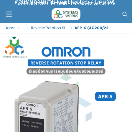
ตัวแทนจำหน่าย Fuji Electric / LineOA :
@Fujithai / Email : info@stw.co.th
Home
...
Reverse Rotation Stop Relay
APR-S (AC200/220V)