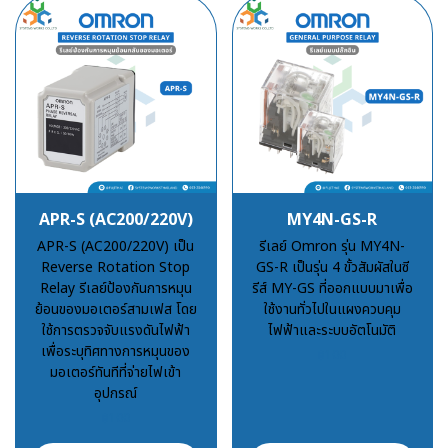
APR-S (AC200/220V)
MY4N-GS-R
APR-S (AC200/220V) เป็น
รีเลย์ Omron รุ่น MY4N-
Reverse Rotation Stop
GS-R เป็นรุ่น 4 ขั้วสัมผัสในซี
Relay รีเลย์ป้องกันการหมุน
รีส์ MY-GS ที่ออกแบบมาเพื่อ
ย้อนของมอเตอร์สามเฟส โดย
ใช้งานทั่วไปในแผงควบคุม
ใช้การตรวจจับแรงดันไฟฟ้า
ไฟฟ้าและระบบอัตโนมัติ
เพื่อระบุทิศทางการหมุนของ
฿100
มอเตอร์ทันทีที่จ่ายไฟเข้า
อุปกรณ์
฿100