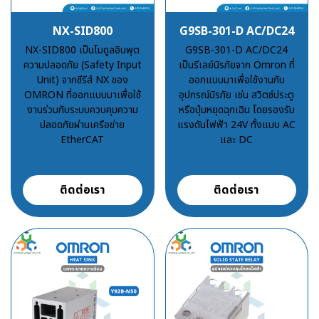
NX-SID800
G9SB-301-D AC/DC24
NX-SID800 เป็นโมดูลอินพุต
G9SB-301-D AC/DC24
ความปลอดภัย (Safety Input
เป็นรีเลย์นิรภัยจาก Omron ที่
Unit) จากซีรีส์ NX ของ
ออกแบบมาเพื่อใช้งานกับ
OMRON ที่ออกแบบมาเพื่อใช้
อุปกรณ์นิรภัย เช่น สวิตช์ประตู
งานร่วมกับระบบควบคุมความ
หรือปุ่มหยุดฉุกเฉิน โดยรองรับ
ปลอดภัยผ่านเครือข่าย
แรงดันไฟฟ้า 24V ทั้งแบบ AC
EtherCAT
และ DC
฿100
฿100
ติดต่อเรา
ติดต่อเรา