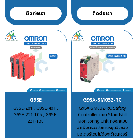
ติดต่อเรา
ติดต่อเรา
G9SE
G9SX-SM032-RC
G9SE-201 , G9SE-401 ,
G9SX-SM032-RC Safety
G9SE-221-T05 , G9SE-
Controller แบบ Standstill
221-T30
Monitoring Unit ที่ออกแบบ
มาเพื่อตรวจจับการหยุดนิ่งของ
฿100
มอเตอร์โดยไม่ต้องใช้เซนเซอร์