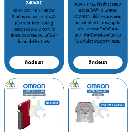
240VAC
K8AK-PM2 รีเลย์ตรวจสอบ
แรงดันไฟฟ้า 3 เฟสจาก
K8AK-AS2 100-240VAC
OMRON ที่ใช้สำหรับตรวจจับ
รีเลย์ตรวจสอบกระแสไฟฟ้า
แรงดันเกิน/ต่ำ, การสูญเสีย
(Current Monitoring
เฟส และการกลับลำดับเฟส
Relay) ของ OMRON ใช้
เหมาะสำหรับการป้องกันระบบ
สำหรับตรวจสอบกระแสไฟฟ้า
ไฟฟ้าในโรงงานอุตสาหกรรม
ในระบบไฟฟ้า 1 เฟส
฿100
฿100
ติดต่อเรา
ติดต่อเรา