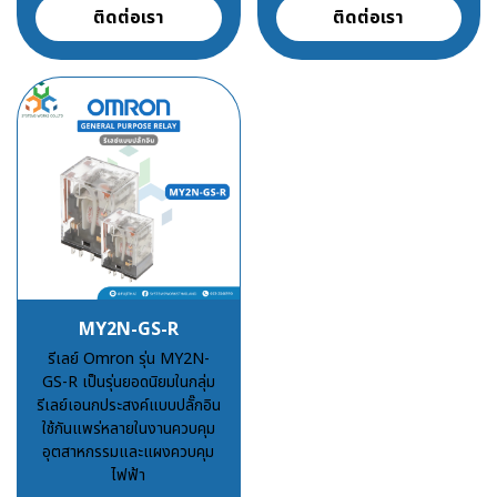
ติดต่อเรา
ติดต่อเรา
MY2N-GS-R
รีเลย์ Omron รุ่น MY2N-
GS-R เป็นรุ่นยอดนิยมในกลุ่ม
รีเลย์เอนกประสงค์แบบปลั๊กอิน
ใช้กันแพร่หลายในงานควบคุม
อุตสาหกรรมและแผงควบคุม
ไฟฟ้า