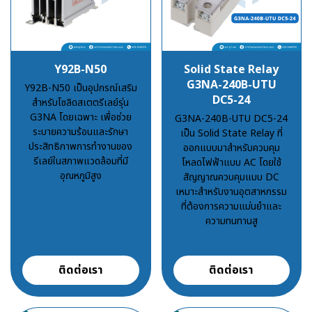
Y92B-N50
Solid State Relay
G3NA-240B-UTU
Y92B-N50 เป็นอุปกรณ์เสริม
DC5-24
สำหรับโซลิดสเตตรีเลย์รุ่น
G3NA โดยเฉพาะ เพื่อช่วย
G3NA-240B-UTU DC5-24
ระบายความร้อนและรักษา
เป็น Solid State Relay ที่
ประสิทธิภาพการทำงานของ
ออกแบบมาสำหรับควบคุม
รีเลย์ในสภาพแวดล้อมที่มี
โหลดไฟฟ้าแบบ AC โดยใช้
อุณหภูมิสูง
สัญญาณควบคุมแบบ DC
เหมาะสำหรับงานอุตสาหกรรม
฿100
ที่ต้องการความแม่นยำและ
ความทนทานสู
฿100
ติดต่อเรา
ติดต่อเรา