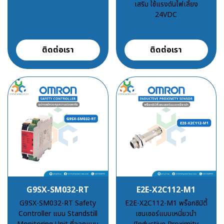
เสริม ใช้แรงดันไฟเลี้ยง
24VDC
฿100
ติดต่อเรา
ติดต่อเรา
G9SX-SM032-RT
E2E-X2C112-M1
G9SX-SM032-RT Safety
E2E-X2C112-M1 พร็อกซิมิตี้
Controller แบบ Standstill
เซนเซอร์แบบเหนี่ยวนำ