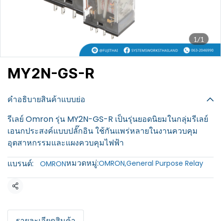
1/1
MY2N-GS-R
฿100
คำอธิบายสินค้าแบบย่อ
รีเลย์ Omron รุ่น MY2N-GS-R เป็นรุ่นยอดนิยมในกลุ่มรีเลย์
เอนกประสงค์แบบปลั๊กอิน ใช้กันแพร่หลายในงานควบคุม
อุตสาหกรรมและแผงควบคุมไฟฟ้า
หมวดหมู่:
แบรนด์:
OMRON
,
General Purpose Relay
OMRON
แชร์
รายละเอียดสินค้า