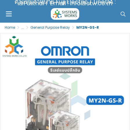
ตัวแทนจำหน่าย Fuji Electric / LineOA :
@Fujithai / Email : info@stw.co.th
Home
...
General Purpose Relay
MY2N-GS-R