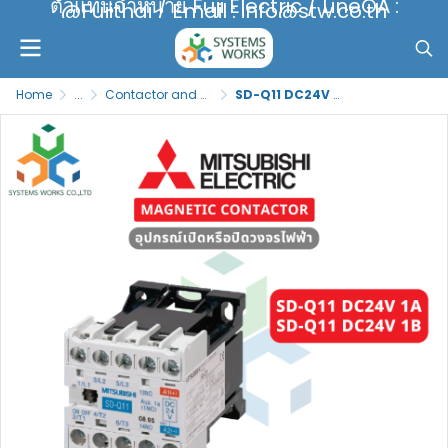
ตัวแทนจำหน่าย Fuji Electric / LineOA :
@Fujithai / Email : info@stw.co.th
Home
...
Contactor and Overload Relay
SD-Q11 DC24V 1A , SD-Q11 DC24V 1B